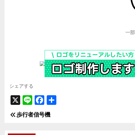
一部
シェアする
X
Li
F
共
n
a
有
歩行者信号機
投
e
c
e
稿