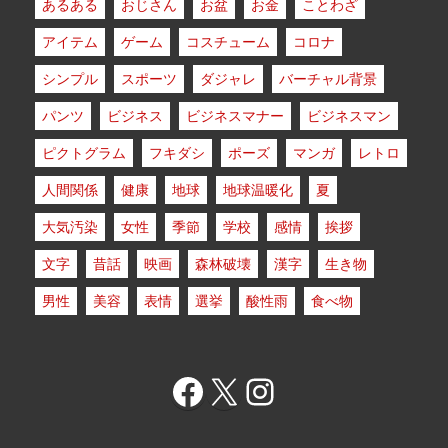
あるある
おじさん
お盆
お金
ことわざ
アイテム
ゲーム
コスチューム
コロナ
シンプル
スポーツ
ダジャレ
バーチャル背景
パンツ
ビジネス
ビジネスマナー
ビジネスマン
ピクトグラム
フキダシ
ポーズ
マンガ
レトロ
人間関係
健康
地球
地球温暖化
夏
大気汚染
女性
季節
学校
感情
挨拶
文字
昔話
映画
森林破壊
漢字
生き物
男性
美容
表情
選挙
酸性雨
食べ物
Facebook
X
Instagram