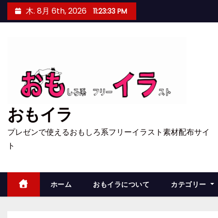
コ
木. 8月 6th, 2026
11:23:34 PM
ン
テ
ン
ツ
へ
ス
キ
おもイラ
ッ
プ
プレゼンで使えるおもしろ系フリーイラスト素材配布サイ
ト
ホーム
おもイラについて
カテゴリー