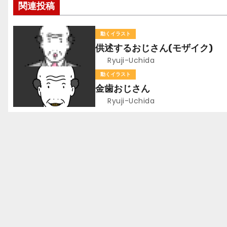
b
関連投稿
ナ
o
ビ
o
動くイラスト
供述するおじさん(モザイク)
k
ゲ
Ryuji-Uchida
ー
動くイラスト
金歯おじさん
シ
Ryuji-Uchida
ョ
ン