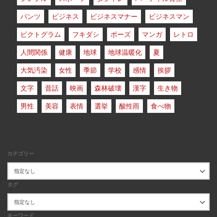
パンツ
ビジネス
ビジネスマナー
ビジネスマン
ピクトグラム
フキダシ
ポーズ
マンガ
レトロ
人間関係
健康
地球
地球温暖化
夏
大気汚染
女性
季節
学校
感情
挨拶
文字
昔話
映画
森林破壊
漢字
生き物
男性
美容
表情
選挙
酸性雨
食べ物
カテゴリー
タグ
キーワード