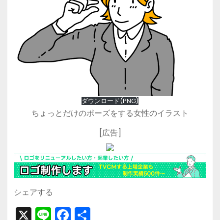
ダウンロード(PNG)
ちょっとだけのポーズをする女性のイラスト
[広告]
シェアする
X
Li
F
共