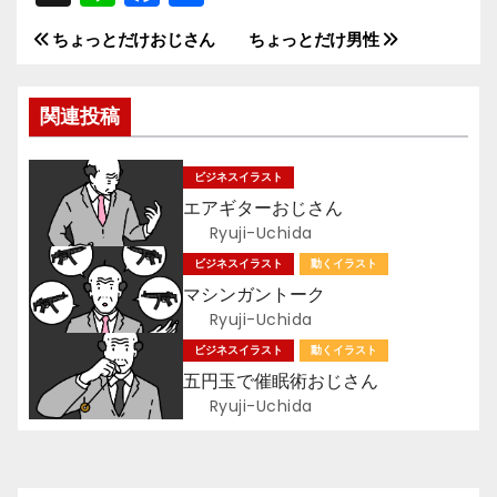
n
a
有
ちょっとだけおじさん
ちょっとだけ男性
投
e
c
e
稿
関連投稿
b
ナ
o
ビジネスイラスト
ビ
o
エアギターおじさん
k
ゲ
Ryuji-Uchida
ビジネスイラスト
動くイラスト
ー
マシンガントーク
Ryuji-Uchida
シ
ビジネスイラスト
動くイラスト
ョ
五円玉で催眠術おじさん
Ryuji-Uchida
ン