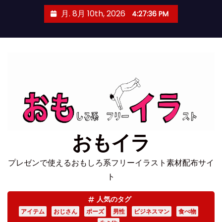
コ
月. 8月 10th, 2026
4:27:36 PM
ン
テ
ン
ツ
へ
ス
キ
ッ
プ
おもイラ
プレゼンで使えるおもしろ系フリーイラスト素材配布サイ
ト
人気のタグ
アイテム
おじさん
ポーズ
男性
ビジネスマン
食べ物