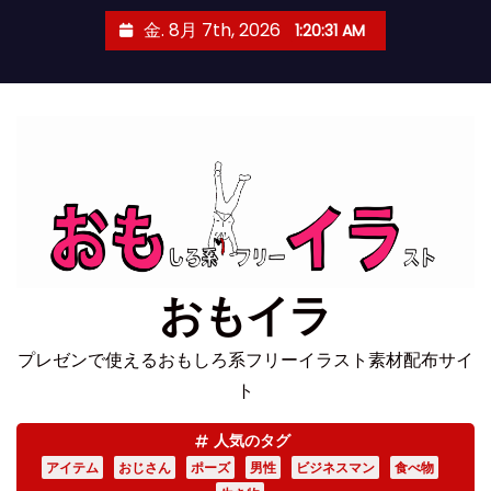
コ
金. 8月 7th, 2026
1:20:32 AM
ン
テ
ン
ツ
へ
ス
キ
ッ
プ
おもイラ
プレゼンで使えるおもしろ系フリーイラスト素材配布サイ
ト
人気のタグ
アイテム
おじさん
ポーズ
男性
ビジネスマン
食べ物