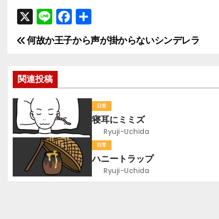
X
Li
F
共
n
a
有
何故か王子から声が掛からないシンデレラ
投
e
c
e
稿
b
関連投稿
ナ
o
ビ
o
日常
寝耳にミミズ
k
ゲ
Ryuji-Uchida
ー
日常
ハニートラップ
シ
Ryuji-Uchida
ョ
ン