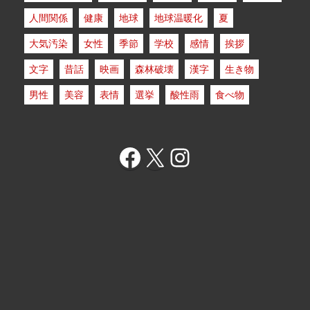
人間関係
健康
地球
地球温暖化
夏
大気汚染
女性
季節
学校
感情
挨拶
文字
昔話
映画
森林破壊
漢字
生き物
男性
美容
表情
選挙
酸性雨
食べ物
Facebook
X
Instagram