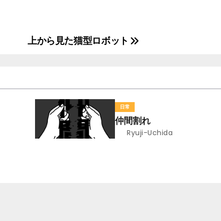
上から見た猫型ロボット
日常
仲間割れ
Ryuji-Uchida