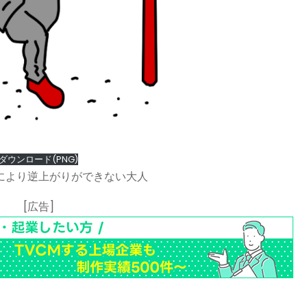
ダウンロード(PNG)
により逆上がりができない大人
[広告]