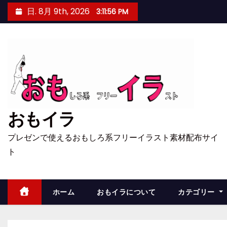
コ
日. 8月 9th, 2026
3:11:57 PM
ン
テ
ン
ツ
へ
ス
キ
おもイラ
ッ
プ
プレゼンで使えるおもしろ系フリーイラスト素材配布サイ
ト
ホーム
おもイラについて
カテゴリー