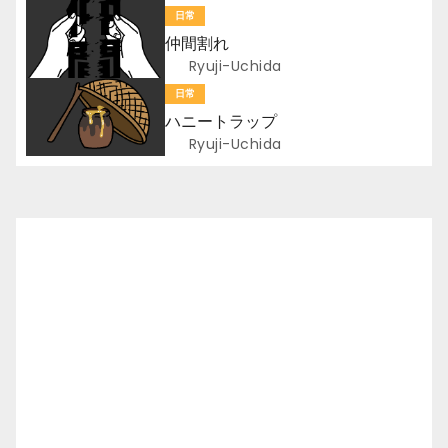
日常
ー
仲間割れ
Ryuji-Uchida
シ
日常
ョ
ハニートラップ
Ryuji-Uchida
ン