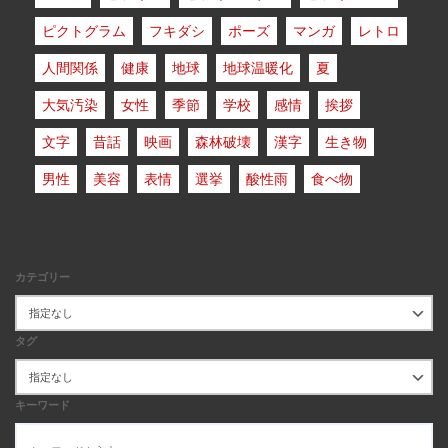
ピクトグラム
フキダシ
ポーズ
マンガ
レトロ
人間関係
健康
地球
地球温暖化
夏
大気汚染
女性
季節
学校
感情
挨拶
文字
昔話
映画
森林破壊
漢字
生き物
男性
美容
表情
選挙
酸性雨
食べ物
カテゴリー
タグ
キーワード