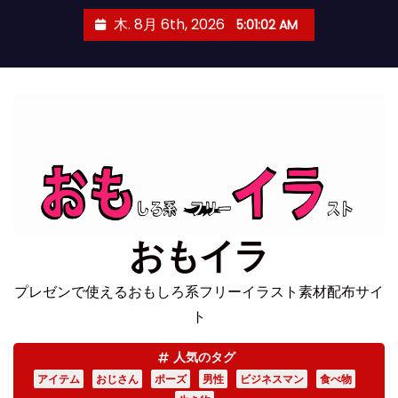
コ
木. 8月 6th, 2026
5:01:02 AM
ン
テ
ン
ツ
へ
ス
キ
ッ
プ
おもイラ
プレゼンで使えるおもしろ系フリーイラスト素材配布サイ
ト
人気のタグ
アイテム
おじさん
ポーズ
男性
ビジネスマン
食べ物