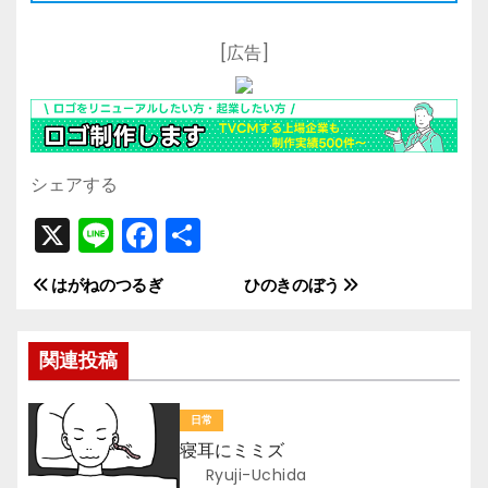
[広告]
シェアする
X
Li
F
共
n
a
有
はがねのつるぎ
ひのきのぼう
投
e
c
e
稿
関連投稿
b
ナ
o
日常
ビ
o
寝耳にミミズ
k
ゲ
Ryuji-Uchida