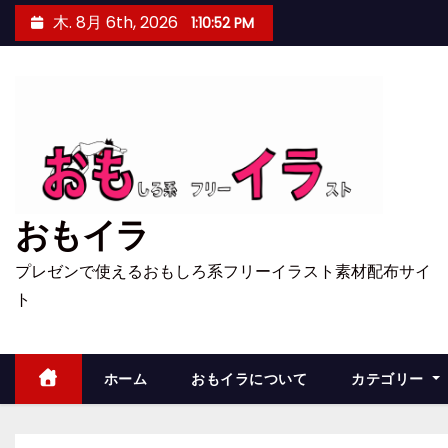
コ
木. 8月 6th, 2026
1:10:52 PM
ン
テ
ン
ツ
へ
ス
キ
おもイラ
ッ
プ
プレゼンで使えるおもしろ系フリーイラスト素材配布サイ
ト
ホーム
おもイラについて
カテゴリー