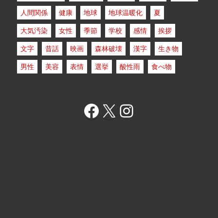
人間関係
健康
地球
地球温暖化
夏
大気汚染
女性
季節
学校
感情
挨拶
文字
昔話
映画
森林破壊
漢字
生き物
男性
美容
表情
選挙
酸性雨
食べ物
Facebook
X
Instagram