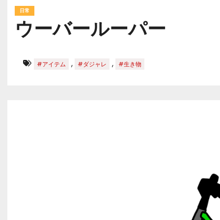
日常
ウーバールーパー
,
,
#アイテム
#ダジャレ
#生き物