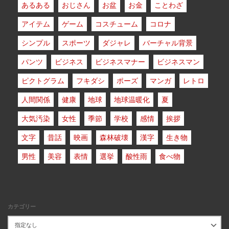
あるある
おじさん
お盆
お金
ことわざ
アイテム
ゲーム
コスチューム
コロナ
シンプル
スポーツ
ダジャレ
バーチャル背景
パンツ
ビジネス
ビジネスマナー
ビジネスマン
ピクトグラム
フキダシ
ポーズ
マンガ
レトロ
人間関係
健康
地球
地球温暖化
夏
大気汚染
女性
季節
学校
感情
挨拶
文字
昔話
映画
森林破壊
漢字
生き物
男性
美容
表情
選挙
酸性雨
食べ物
カテゴリー