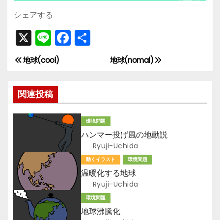
シェアする
X
Li
F
共
n
a
有
地球(cool)
地球(nomal)
投
e
c
e
稿
関連投稿
b
ナ
o
環境問題
ビ
o
ハンマー投げ風の地動説
k
ゲ
Ryuji-Uchida
動くイラスト
環境問題
ー
温暖化する地球
Ryuji-Uchida
シ
環境問題
ョ
地球沸騰化