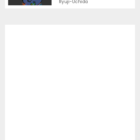
Ryuji-Uchida
ン