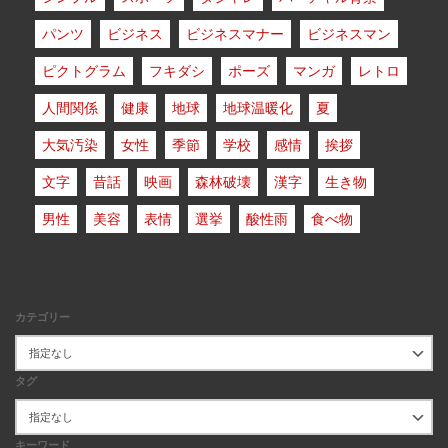
パンツ
ビジネス
ビジネスマナー
ビジネスマン
ピクトグラム
フキダシ
ポーズ
マンガ
レトロ
人間関係
健康
地球
地球温暖化
夏
大気汚染
女性
季節
学校
感情
挨拶
文字
昔話
映画
森林破壊
漢字
生き物
男性
美容
表情
選挙
酸性雨
食べ物
カテゴリー
タグ
キーワード