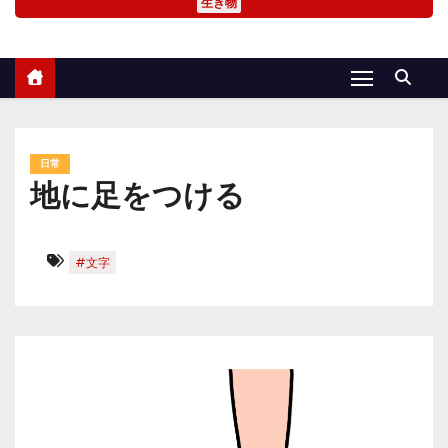
生き物
日常
地に足をつける
#文字