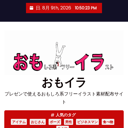
コ
日. 8月 9th, 2026
10:50:24 PM
ン
テ
ン
ツ
へ
ス
キ
ッ
プ
おもイラ
プレゼンで使えるおもしろ系フリーイラスト素材配布サイ
ト
人気のタグ
アイテム
おじさん
ポーズ
男性
ビジネスマン
食べ物