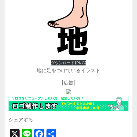
ダウンロード(PNG)
地に足をつけているイラスト
[広告]
シェアする
X
Li
F
共