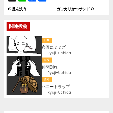
n
a
有
足を洗う
ガッカリかつサンド
投
e
c
e
稿
関連投稿
b
ナ
o
日常
ビ
o
寝耳にミミズ
k
ゲ
Ryuji-Uchida
日常
ー
仲間割れ
Ryuji-Uchida
シ
日常
ョ
ハニートラップ
Ryuji-Uchida
ン