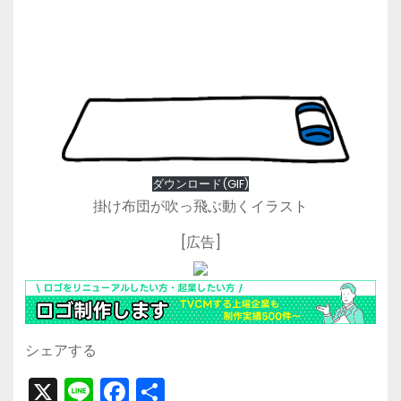
ダウンロード(GIF)
掛け布団が吹っ飛ぶ動くイラスト
[広告]
シェアする
X
Li
F
共