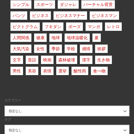
シンプル
スポーツ
ダジャレ
バーチャル背景
パンツ
ビジネス
ビジネスマナー
ビジネスマン
ピクトグラム
フキダシ
ポーズ
マンガ
レトロ
人間関係
健康
地球
地球温暖化
夏
大気汚染
女性
季節
学校
感情
挨拶
文字
昔話
映画
森林破壊
漢字
生き物
男性
美容
表情
選挙
酸性雨
食べ物
カテゴリー
タグ