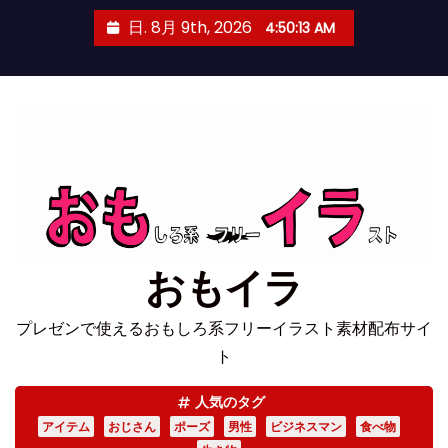
コ
日. 8月 9th, 2026
4:50:14 AM
ン
テ
ン
ツ
へ
ス
キ
ッ
プ
おもイラ
プレゼンで使えるおもしろ系フリーイラスト素材配布サイ
ト
人気のタグ
アイテム
おじさん
ポーズ
男性
ビジネスマン
食べ物