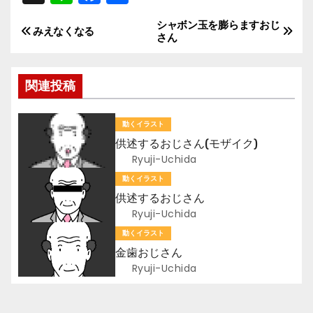
n
a
有
シャボン玉を膨らますおじ
投
e
c
みえなくなる
さん
e
稿
b
関連投稿
ナ
o
ビ
o
動くイラスト
k
供述するおじさん(モザイク)
ゲ
Ryuji-Uchida
ー
動くイラスト
供述するおじさん
シ
Ryuji-Uchida
ョ
動くイラスト
金歯おじさん
ン
Ryuji-Uchida