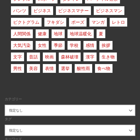
パンツ
ビジネス
ビジネスマナー
ビジネスマン
ピクトグラム
フキダシ
ポーズ
マンガ
レトロ
人間関係
健康
地球
地球温暖化
夏
大気汚染
女性
季節
学校
感情
挨拶
文字
昔話
映画
森林破壊
漢字
生き物
男性
美容
表情
選挙
酸性雨
食べ物
カテゴリー
タグ
キーワード