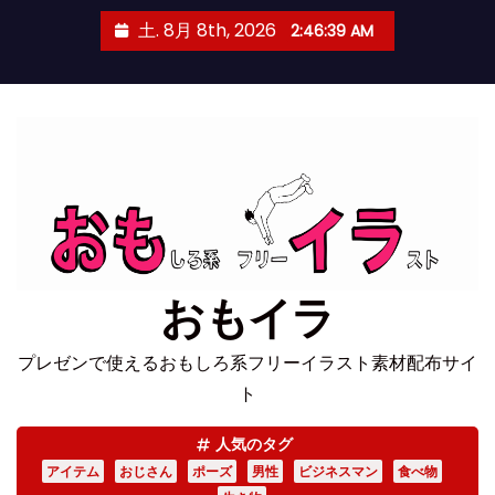
コ
土. 8月 8th, 2026
2:46:39 AM
ン
テ
ン
ツ
へ
ス
キ
ッ
プ
おもイラ
プレゼンで使えるおもしろ系フリーイラスト素材配布サイ
ト
人気のタグ
アイテム
おじさん
ポーズ
男性
ビジネスマン
食べ物