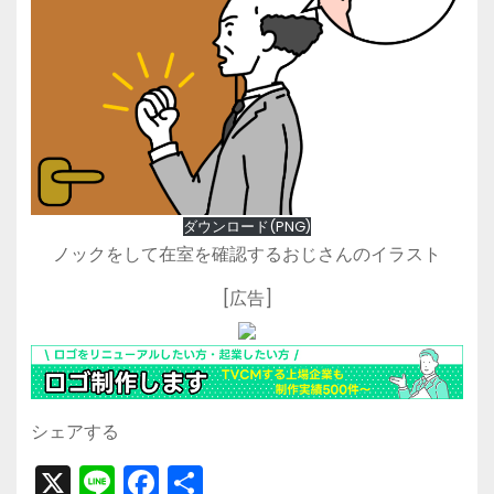
ダウンロード(PNG)
ノックをして在室を確認するおじさんのイラスト
[広告]
シェアする
X
Li
F
共