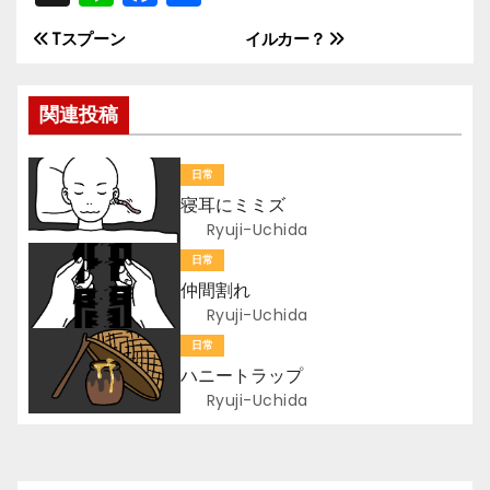
n
a
有
Tスプーン
イルカー？
投
e
c
e
稿
関連投稿
b
ナ
o
日常
ビ
o
寝耳にミミズ
k
ゲ
Ryuji-Uchida
日常
ー
仲間割れ
Ryuji-Uchida
シ
日常
ョ
ハニートラップ
Ryuji-Uchida
ン