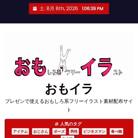
コ
土. 8月 8th, 2026
1:06:40 PM
ン
テ
ン
ツ
へ
ス
キ
ッ
プ
おもイラ
プレゼンで使えるおもしろ系フリーイラスト素材配布サイ
ト
人気のタグ
アイテム
おじさん
ポーズ
男性
ビジネスマン
食べ物