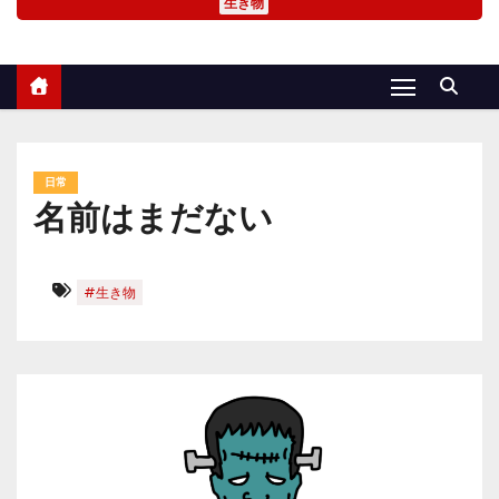
生き物
日常
名前はまだない
#生き物