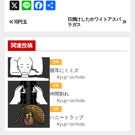
X
Li
F
共
n
a
有
日焼けしたホワイトアスパ
投
e
c
10円玉
ラガス
e
稿
b
関連投稿
ナ
o
ビ
o
日常
k
寝耳にミミズ
ゲ
Ryuji-Uchida
ー
日常
仲間割れ
シ
Ryuji-Uchida
ョ
日常
ハニートラップ
ン
Ryuji-Uchida