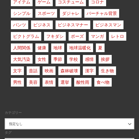
アイテム
ゲーム
コスチューム
コロナ
シンプル
スポーツ
ダジャレ
バーチャル背景
パンツ
ビジネス
ビジネスマナー
ビジネスマン
ピクトグラム
フキダシ
ポーズ
マンガ
レトロ
人間関係
健康
地球
地球温暖化
夏
大気汚染
女性
季節
学校
感情
挨拶
文字
昔話
映画
森林破壊
漢字
生き物
男性
美容
表情
選挙
酸性雨
食べ物
カテゴリー
タグ