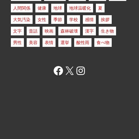
人間関係
健康
地球
地球温暖化
夏
大気汚染
女性
季節
学校
感情
挨拶
文字
昔話
映画
森林破壊
漢字
生き物
男性
美容
表情
選挙
酸性雨
食べ物
Facebook
X
Instagram