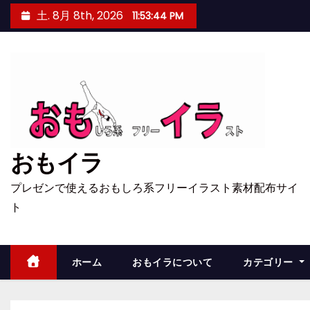
コ
土. 8月 8th, 2026
11:53:45 PM
ン
テ
ン
ツ
へ
ス
キ
おもイラ
ッ
プ
プレゼンで使えるおもしろ系フリーイラスト素材配布サイ
ト
ホーム
おもイラについて
カテゴリー