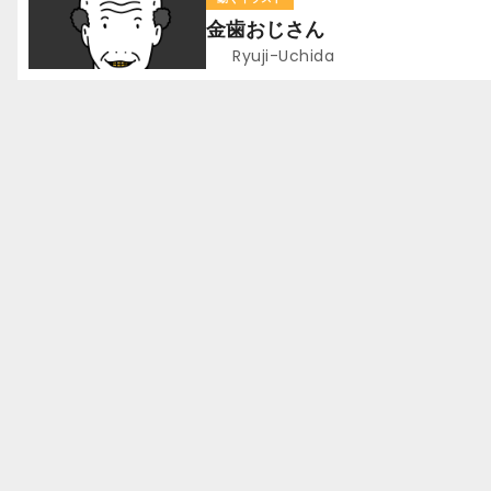
ー
金歯おじさん
シ
Ryuji-Uchida
ョ
ン