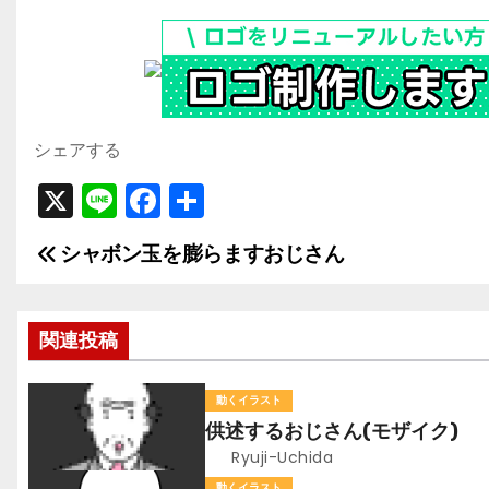
シェアする
X
Li
F
共
n
a
有
シャボン玉を膨らますおじさん
投
e
c
e
稿
b
関連投稿
ナ
o
ビ
o
動くイラスト
供述するおじさん(モザイク)
k
ゲ
Ryuji-Uchida
動くイラスト