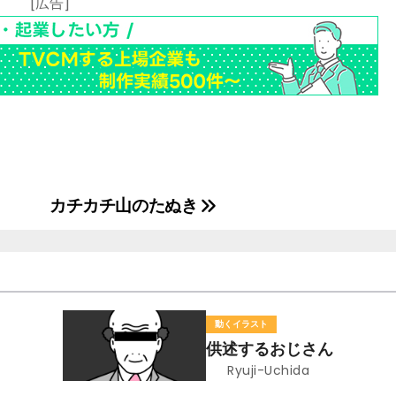
[広告]
カチカチ山のたぬき
動くイラスト
供述するおじさん
Ryuji-Uchida