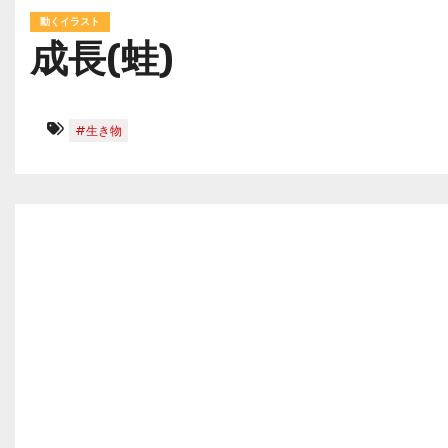
動くイラスト
成長(蛙)
#生き物