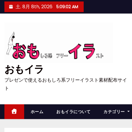
コ
土. 8月 8th, 2026
5:09:03 AM
ン
テ
ン
ツ
へ
ス
キ
おもイラ
ッ
プ
プレゼンで使えるおもしろ系フリーイラスト素材配布サイ
ト
ホーム
おもイラについて
カテゴリー