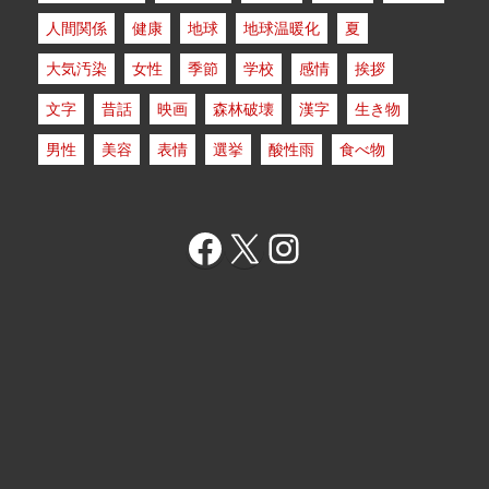
人間関係
健康
地球
地球温暖化
夏
大気汚染
女性
季節
学校
感情
挨拶
文字
昔話
映画
森林破壊
漢字
生き物
男性
美容
表情
選挙
酸性雨
食べ物
Facebook
X
Instagram