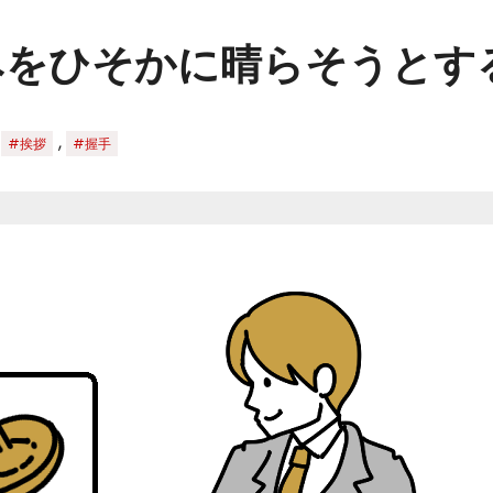
みをひそかに晴らそうとす
,
,
#挨拶
#握手