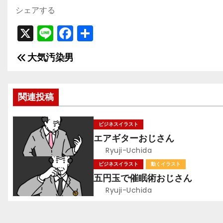
シェアする
X
Li
F
共
n
a
有
大気汚染男
投
e
c
e
稿
b
関連投稿
ナ
o
ビ
o
ビジネスイラスト
エアギターおじさん
k
ゲ
Ryuji-Uchida
ー
ビジネスイラスト
動くイラスト
五円玉で催眠術おじさん
シ
Ryuji-Uchida
ョ