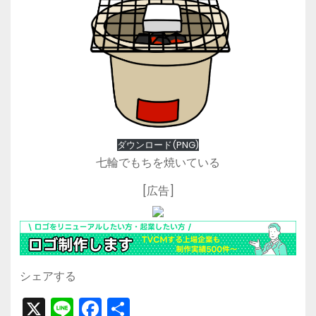
ダウンロード(PNG)
七輪でもちを焼いている
[広告]
シェアする
X
Li
F
共