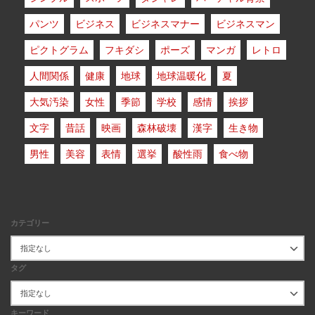
パンツ
ビジネス
ビジネスマナー
ビジネスマン
ピクトグラム
フキダシ
ポーズ
マンガ
レトロ
人間関係
健康
地球
地球温暖化
夏
大気汚染
女性
季節
学校
感情
挨拶
文字
昔話
映画
森林破壊
漢字
生き物
男性
美容
表情
選挙
酸性雨
食べ物
カテゴリー
タグ
キーワード