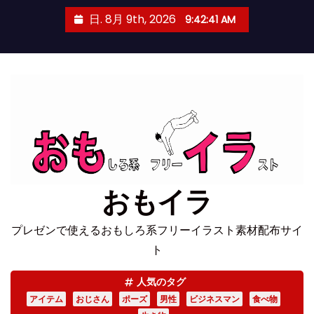
コ
日. 8月 9th, 2026
9:42:41 AM
ン
テ
ン
ツ
へ
ス
キ
ッ
プ
おもイラ
プレゼンで使えるおもしろ系フリーイラスト素材配布サイ
ト
人気のタグ
アイテム
おじさん
ポーズ
男性
ビジネスマン
食べ物