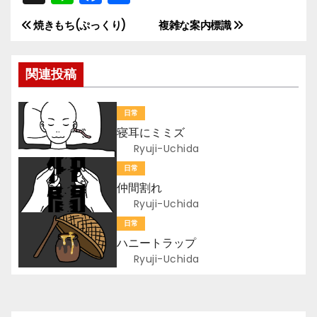
n
a
有
焼きもち(ぷっくり)
複雑な案内標識
投
e
c
e
稿
関連投稿
b
ナ
o
日常
ビ
o
寝耳にミミズ
k
ゲ
Ryuji-Uchida
日常
ー
仲間割れ
Ryuji-Uchida
シ
日常
ョ
ハニートラップ
Ryuji-Uchida
ン