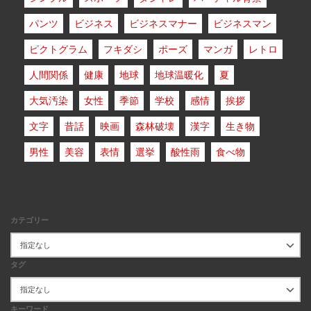
パンツ
ビジネス
ビジネスマナー
ビジネスマン
ピクトグラム
フキダシ
ポーズ
マンガ
レトロ
人間関係
健康
地球
地球温暖化
夏
大気汚染
女性
季節
学校
感情
挨拶
文字
昔話
映画
森林破壊
漢字
生き物
男性
美容
表情
選挙
酸性雨
食べ物
カテゴリー
タグ
キーワード