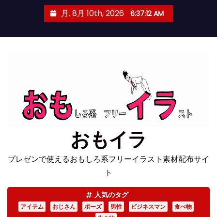
コ
月. 8月 10th, 2026
6:37:12 AM
ン
テ
ン
ツ
へ
ス
キ
ッ
プ
おもイラ
プレゼンで使えるおもしろ系フリーイラスト素材配布サイ
ト
人気のタグ
アイテム
おじさん
ポーズ
男性
ビジネスマン
食べ物