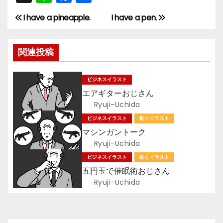
n
a
有
I have a pineapple.
I have a pen.
投
e
c
e
稿
関連投稿
b
ナ
o
ビジネスイラスト
ビ
o
エアギターおじさん
k
ゲ
Ryuji-Uchida
ビジネスイラスト
動くイラスト
ー
マシンガントーク
Ryuji-Uchida
シ
ビジネスイラスト
動くイラスト
ョ
五円玉で催眠術おじさん
Ryuji-Uchida
ン