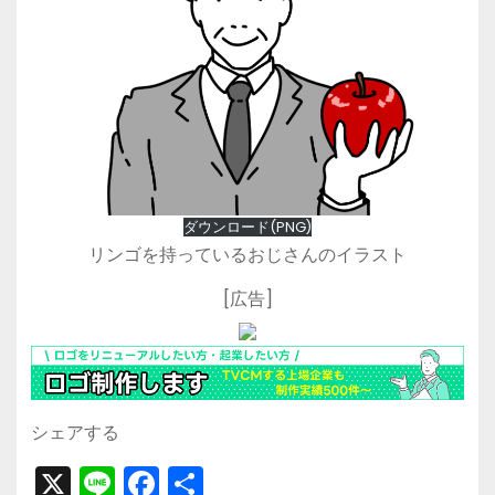
ダウンロード(PNG)
リンゴを持っているおじさんのイラスト
[広告]
シェアする
X
Li
F
共