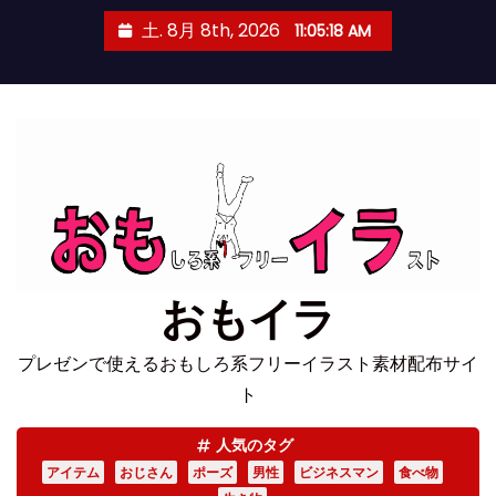
コ
土. 8月 8th, 2026
11:05:18 AM
ン
テ
ン
ツ
へ
ス
キ
ッ
プ
おもイラ
プレゼンで使えるおもしろ系フリーイラスト素材配布サイ
ト
人気のタグ
アイテム
おじさん
ポーズ
男性
ビジネスマン
食べ物