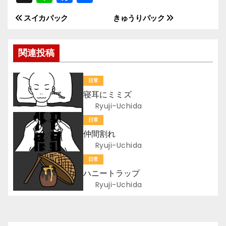
n
a
有
スイカパック
きゅうりパック
投
e
c
e
稿
関連投稿
b
ナ
o
日常
ビ
o
寝耳にミミズ
k
ゲ
Ryuji-Uchida
日常
ー
仲間割れ
Ryuji-Uchida
シ
日常
ョ
ハニートラップ
Ryuji-Uchida
ン