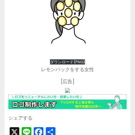
ダウンロード(PNG)
レモンパックをする女性
[広告]
シェアする
X
Li
F
共