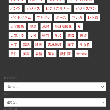
パンツ
ビジネス
ビジネスマナー
ビジネスマン
ピクトグラム
フキダシ
ポーズ
マンガ
レトロ
人間関係
健康
地球
地球温暖化
夏
大気汚染
女性
季節
学校
感情
挨拶
文字
昔話
映画
森林破壊
漢字
生き物
男性
美容
表情
選挙
酸性雨
食べ物
カテゴリー
タグ
キーワード