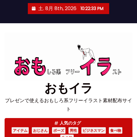
コ
土. 8月 8th, 2026
10:22:33 PM
ン
テ
ン
ツ
へ
ス
キ
ッ
プ
おもイラ
プレゼンで使えるおもしろ系フリーイラスト素材配布サイ
ト
人気のタグ
アイテム
おじさん
ポーズ
男性
ビジネスマン
食べ物