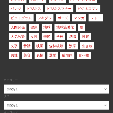
パンツ
ビジネス
ビジネスマナー
ビジネスマン
ピクトグラム
フキダシ
ポーズ
マンガ
レトロ
人間関係
健康
地球
地球温暖化
夏
大気汚染
女性
季節
学校
感情
挨拶
文字
昔話
映画
森林破壊
漢字
生き物
男性
美容
表情
選挙
酸性雨
食べ物
カテゴリー
タグ
キーワード