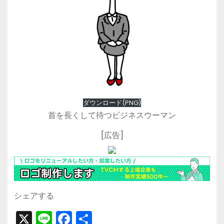
ダウンロード(PNG)
首を長くして待つビジネスウーマン
[広告]
シェアする
X
Li
F
共