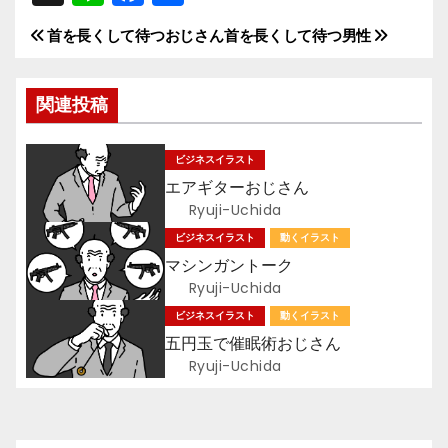
n
a
有
首を長くして待つおじさん
首を長くして待つ男性
投
e
c
e
稿
関連投稿
b
ナ
o
ビジネスイラスト
ビ
o
エアギターおじさん
k
ゲ
Ryuji-Uchida
ビジネスイラスト
動くイラスト
ー
マシンガントーク
Ryuji-Uchida
シ
ビジネスイラスト
動くイラスト
ョ
五円玉で催眠術おじさん
Ryuji-Uchida
ン