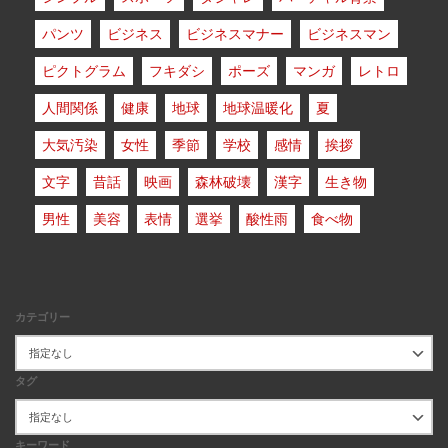
パンツ
ビジネス
ビジネスマナー
ビジネスマン
ピクトグラム
フキダシ
ポーズ
マンガ
レトロ
人間関係
健康
地球
地球温暖化
夏
大気汚染
女性
季節
学校
感情
挨拶
文字
昔話
映画
森林破壊
漢字
生き物
男性
美容
表情
選挙
酸性雨
食べ物
カテゴリー
タグ
キーワード