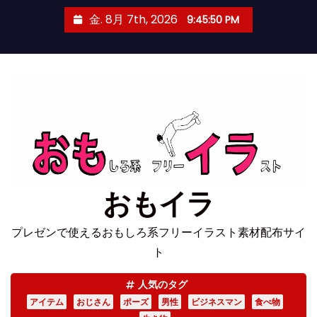
コ
金. 8月 7th, 2026
9:45:50 PM
ン
テ
ン
ツ
へ
ス
キ
ッ
プ
おもイラ
プレゼンで使えるおもしろ系フリーイラスト素材配布サイ
ト
人気のタグ
アイテム
おじさん
ポーズ
男性
ビジネスマン
食べ物