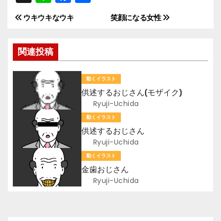
n
a
有
ウキウキなウキ
笑顔になる女性
投
e
c
e
稿
関連投稿
b
ナ
o
動くイラスト
ビ
o
供述するおじさん(モザイク)
k
ゲ
Ryuji-Uchida
動くイラスト
ー
供述するおじさん
Ryuji-Uchida
シ
動くイラスト
ョ
金歯おじさん
Ryuji-Uchida
ン