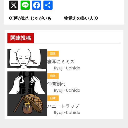
X
Li
F
共
n
a
有
芽が出たじゃがいも
物覚えの良い人
投
e
c
e
稿
関連投稿
b
ナ
o
日常
ビ
o
寝耳にミミズ
k
ゲ
Ryuji-Uchida
日常
ー
仲間割れ
Ryuji-Uchida
シ
日常
ョ
ハニートラップ
Ryuji-Uchida
ン