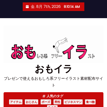
コ
金. 8月 7th, 2026
8:10:14 AM
ン
テ
ン
ツ
へ
ス
キ
ッ
プ
おもイラ
プレゼンで使えるおもしろ系フリーイラスト素材配布サイ
ト
人気のタグ
アイテム
おじさん
ポーズ
男性
ビジネスマン
食べ物