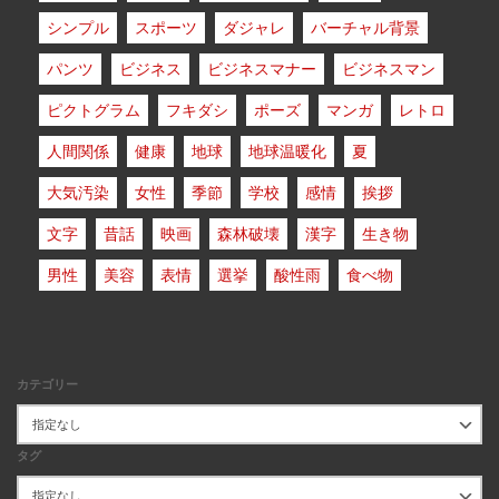
シンプル
スポーツ
ダジャレ
バーチャル背景
パンツ
ビジネス
ビジネスマナー
ビジネスマン
ピクトグラム
フキダシ
ポーズ
マンガ
レトロ
人間関係
健康
地球
地球温暖化
夏
大気汚染
女性
季節
学校
感情
挨拶
文字
昔話
映画
森林破壊
漢字
生き物
男性
美容
表情
選挙
酸性雨
食べ物
カテゴリー
タグ