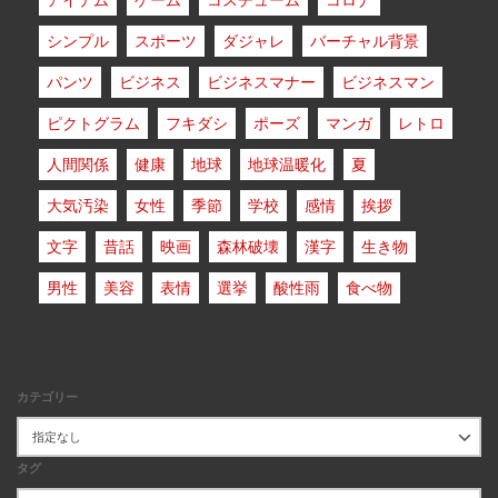
アイテム
ゲーム
コスチューム
コロナ
シンプル
スポーツ
ダジャレ
バーチャル背景
パンツ
ビジネス
ビジネスマナー
ビジネスマン
ピクトグラム
フキダシ
ポーズ
マンガ
レトロ
人間関係
健康
地球
地球温暖化
夏
大気汚染
女性
季節
学校
感情
挨拶
文字
昔話
映画
森林破壊
漢字
生き物
男性
美容
表情
選挙
酸性雨
食べ物
カテゴリー
タグ