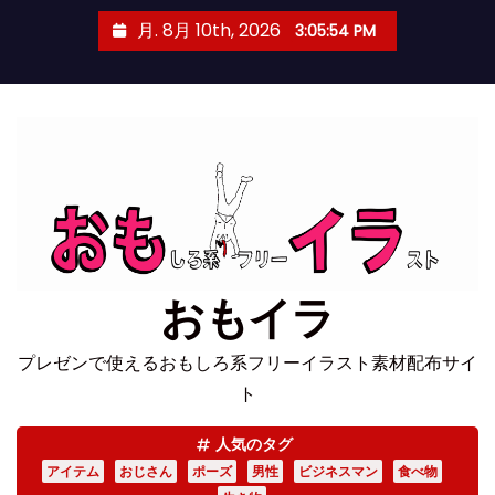
コ
月. 8月 10th, 2026
3:05:54 PM
ン
テ
ン
ツ
へ
ス
キ
ッ
プ
おもイラ
プレゼンで使えるおもしろ系フリーイラスト素材配布サイ
ト
人気のタグ
アイテム
おじさん
ポーズ
男性
ビジネスマン
食べ物