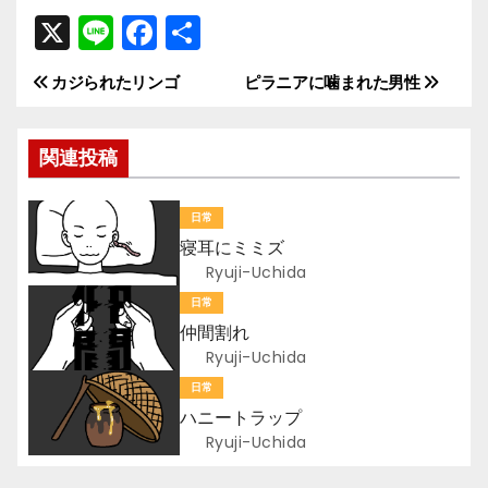
X
Li
F
共
n
a
有
カジられたリンゴ
ピラニアに噛まれた男性
投
e
c
e
稿
関連投稿
b
ナ
o
日常
ビ
o
寝耳にミミズ
k
ゲ
Ryuji-Uchida
日常
ー
仲間割れ
Ryuji-Uchida
シ
日常
ョ
ハニートラップ
Ryuji-Uchida
ン