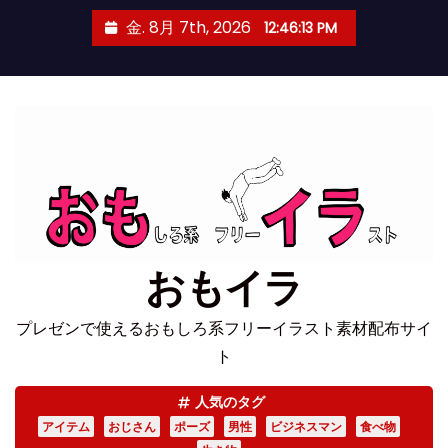
コ
金. 8月 7th, 2026
12:46:14 PM
ン
テ
ン
ツ
へ
ス
キ
ッ
プ
おもイラ
プレゼンで使えるおもしろ系フリーイラスト素材配布サイ
ト
人気のタグ
アイテム
おじさん
ポーズ
男性
ビジネスマン
食べ物