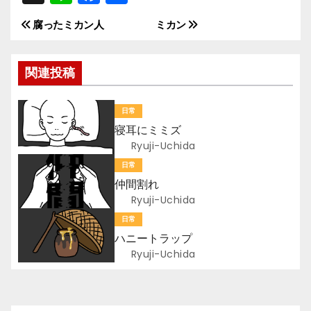
n
a
有
腐ったミカン人
ミカン
投
e
c
e
稿
関連投稿
b
ナ
o
日常
ビ
o
寝耳にミミズ
k
ゲ
Ryuji-Uchida
日常
ー
仲間割れ
Ryuji-Uchida
シ
日常
ョ
ハニートラップ
Ryuji-Uchida
ン