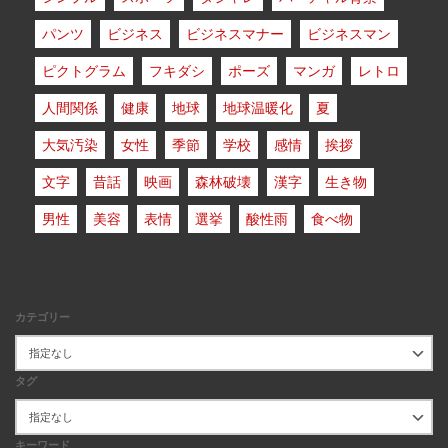
パンツ
ビジネス
ビジネスマナー
ビジネスマン
ピクトグラム
フキダシ
ポーズ
マンガ
レトロ
人間関係
健康
地球
地球温暖化
夏
大気汚染
女性
季節
学校
感情
挨拶
文字
昔話
映画
森林破壊
漢字
生き物
男性
美容
表情
選挙
酸性雨
食べ物
カテゴリー
タグ
キーワード