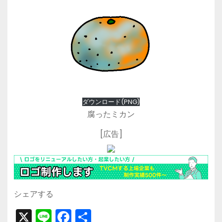
ダウンロード(PNG)
腐ったミカン
[広告]
シェアする
X
Li
F
共