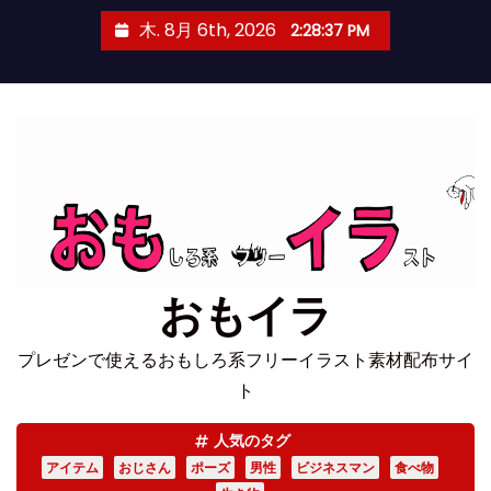
コ
木. 8月 6th, 2026
2:28:38 PM
ン
テ
ン
ツ
へ
ス
キ
ッ
プ
おもイラ
プレゼンで使えるおもしろ系フリーイラスト素材配布サイ
ト
人気のタグ
アイテム
おじさん
ポーズ
男性
ビジネスマン
食べ物