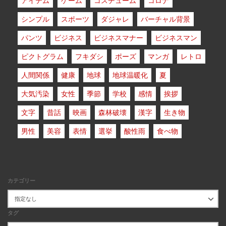
アイテム
ゲーム
コスチューム
コロナ
シンプル
スポーツ
ダジャレ
バーチャル背景
パンツ
ビジネス
ビジネスマナー
ビジネスマン
ピクトグラム
フキダシ
ポーズ
マンガ
レトロ
人間関係
健康
地球
地球温暖化
夏
大気汚染
女性
季節
学校
感情
挨拶
文字
昔話
映画
森林破壊
漢字
生き物
男性
美容
表情
選挙
酸性雨
食べ物
カテゴリー
タグ