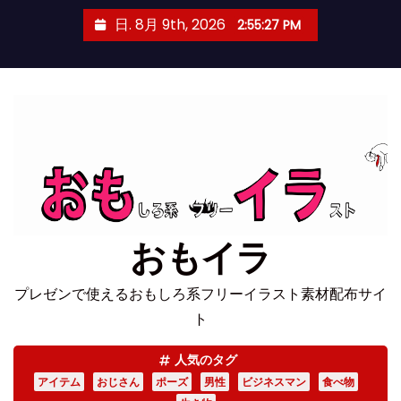
コ
日. 8月 9th, 2026
2:55:28 PM
ン
テ
ン
ツ
へ
ス
キ
ッ
プ
おもイラ
プレゼンで使えるおもしろ系フリーイラスト素材配布サイ
ト
人気のタグ
アイテム
おじさん
ポーズ
男性
ビジネスマン
食べ物