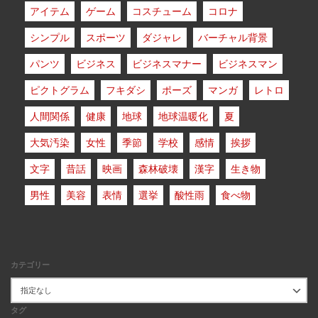
アイテム
ゲーム
コスチューム
コロナ
シンプル
スポーツ
ダジャレ
バーチャル背景
パンツ
ビジネス
ビジネスマナー
ビジネスマン
ピクトグラム
フキダシ
ポーズ
マンガ
レトロ
人間関係
健康
地球
地球温暖化
夏
大気汚染
女性
季節
学校
感情
挨拶
文字
昔話
映画
森林破壊
漢字
生き物
男性
美容
表情
選挙
酸性雨
食べ物
カテゴリー
タグ