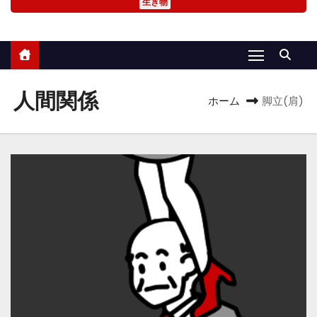
生き物
人間関係
ホーム
脚立(肩)