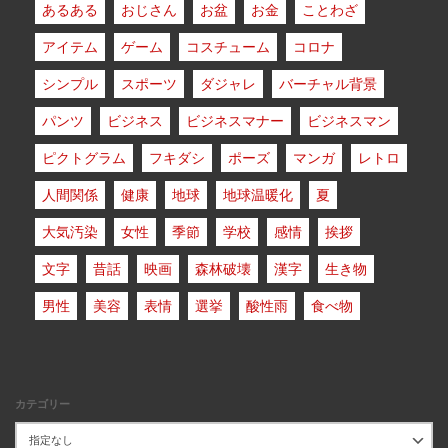
あるある
おじさん
お盆
お金
ことわざ
アイテム
ゲーム
コスチューム
コロナ
シンプル
スポーツ
ダジャレ
バーチャル背景
パンツ
ビジネス
ビジネスマナー
ビジネスマン
ピクトグラム
フキダシ
ポーズ
マンガ
レトロ
人間関係
健康
地球
地球温暖化
夏
大気汚染
女性
季節
学校
感情
挨拶
文字
昔話
映画
森林破壊
漢字
生き物
男性
美容
表情
選挙
酸性雨
食べ物
カテゴリー