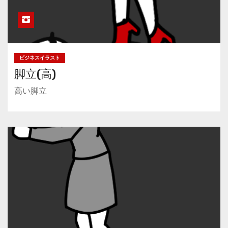
ビジネスイラスト
脚立(高)
高い脚立