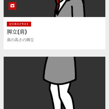
ビジネスイラスト
脚立(肩)
肩の高さの脚立