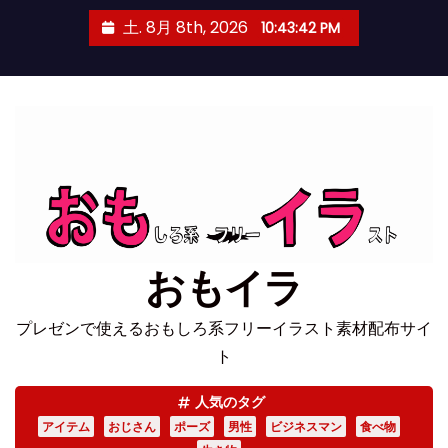
コ
土. 8月 8th, 2026
10:43:43 PM
ン
テ
ン
ツ
へ
ス
キ
ッ
プ
おもイラ
プレゼンで使えるおもしろ系フリーイラスト素材配布サイ
ト
人気のタグ
アイテム
おじさん
ポーズ
男性
ビジネスマン
食べ物