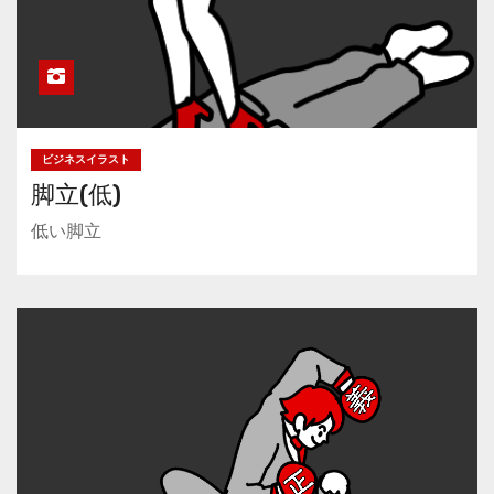
ビジネスイラスト
脚立(低)
低い脚立