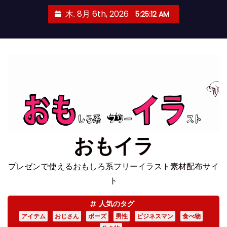
コ
木. 8月 6th, 2026
5:25:13 AM
ン
テ
ン
ツ
へ
ス
キ
ッ
プ
おもイラ
プレゼンで使えるおもしろ系フリーイラスト素材配布サイ
ト
人気のタグ
アイテム
おじさん
ポーズ
男性
ビジネスマン
食べ物