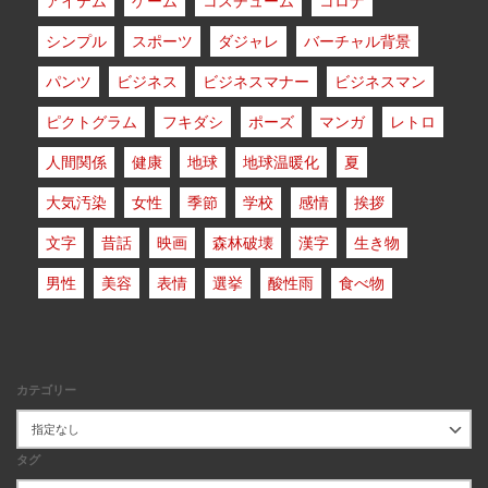
アイテム
ゲーム
コスチューム
コロナ
シンプル
スポーツ
ダジャレ
バーチャル背景
パンツ
ビジネス
ビジネスマナー
ビジネスマン
ピクトグラム
フキダシ
ポーズ
マンガ
レトロ
人間関係
健康
地球
地球温暖化
夏
大気汚染
女性
季節
学校
感情
挨拶
文字
昔話
映画
森林破壊
漢字
生き物
男性
美容
表情
選挙
酸性雨
食べ物
カテゴリー
タグ