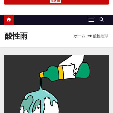
生き物
酸性雨
ホーム
酸性地球