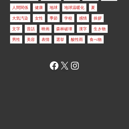
人間関係
健康
地球
地球温暖化
夏
大気汚染
女性
季節
学校
感情
挨拶
文字
昔話
映画
森林破壊
漢字
生き物
男性
美容
表情
選挙
酸性雨
食べ物
Facebook
X
Instagram