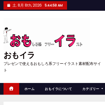
コ
土. 8月 8th, 2026
5:44:58 AM
ン
テ
ン
ツ
へ
ス
キ
おもイラ
ッ
プ
プレゼンで使えるおもしろ系フリーイラスト素材配布サイ
ト
ホーム
おもイラについて
カテゴリー