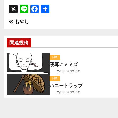
X
Li
F
共
n
a
有
もやし
投
e
c
e
稿
b
関連投稿
ナ
o
ビ
o
日常
寝耳にミミズ
k
ゲ
Ryuji-Uchida
ー
日常
ハニートラップ
シ
Ryuji-Uchida
ョ
ン