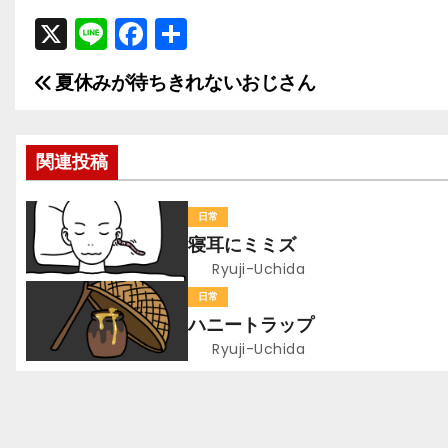
X
Li
F
共
n
a
有
夏休みが待ちきれないおじさん
投
e
c
e
稿
b
関連投稿
ナ
o
ビ
o
日常
寝耳にミミズ
k
ゲ
Ryuji-Uchida
ー
日常
ハニートラップ
シ
Ryuji-Uchida
ョ
ン