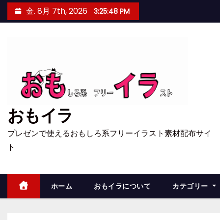
コ
金. 8月 7th, 2026
3:25:49 PM
ン
テ
ン
ツ
へ
ス
キ
おもイラ
ッ
プ
プレゼンで使えるおもしろ系フリーイラスト素材配布サイ
ト
ホーム
おもイラについて
カテゴリー