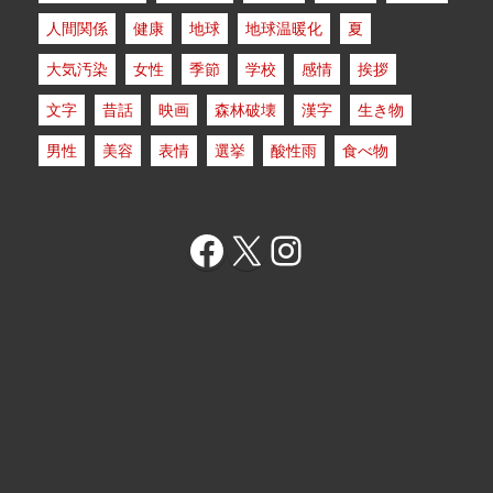
人間関係
健康
地球
地球温暖化
夏
大気汚染
女性
季節
学校
感情
挨拶
文字
昔話
映画
森林破壊
漢字
生き物
男性
美容
表情
選挙
酸性雨
食べ物
Facebook
X
Instagram