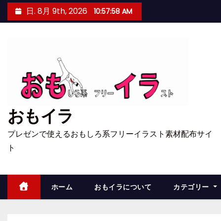
コ
日. 8月 9th, 2026
10:57:58 AM
ン
テ
ン
ツ
へ
ス
キ
おもイラ
ッ
プ
プレゼンで使えるおもしろ系フリーイラスト素材配布サイ
ト
ホーム
おもイラについて
カテゴリー