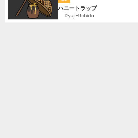
ー
ハニートラップ
シ
Ryuji-Uchida
ョ
ン