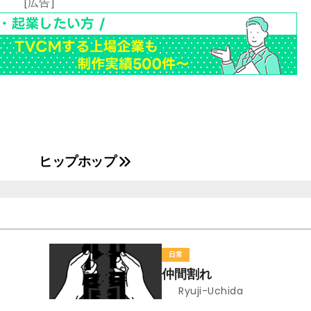
[広告]
ヒップホップ
日常
仲間割れ
Ryuji-Uchida