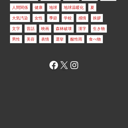
人間関係
健康
地球
地球温暖化
夏
大気汚染
女性
季節
学校
感情
挨拶
文字
昔話
映画
森林破壊
漢字
生き物
男性
美容
表情
選挙
酸性雨
食べ物
Facebook
X
Instagram