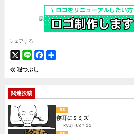
シェアする
X
Li
F
共
n
a
有
暇つぶし
投
e
c
e
稿
b
関連投稿
ナ
o
ビ
o
日常
寝耳にミミズ
k
ゲ
Ryuji-Uchida
日常