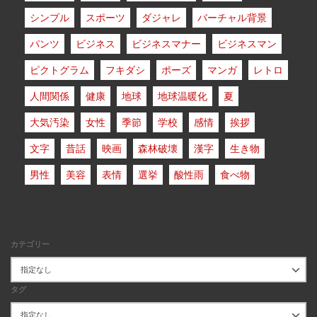
シンプル
スポーツ
ダジャレ
バーチャル背景
パンツ
ビジネス
ビジネスマナー
ビジネスマン
ピクトグラム
フキダシ
ポーズ
マンガ
レトロ
人間関係
健康
地球
地球温暖化
夏
大気汚染
女性
季節
学校
感情
挨拶
文字
昔話
映画
森林破壊
漢字
生き物
男性
美容
表情
選挙
酸性雨
食べ物
カテゴリー
タグ