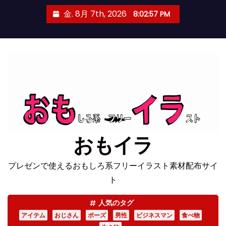
コ
金. 8月 7th, 2026
8:02:57 PM
ン
テ
ン
ツ
へ
ス
キ
ッ
プ
おもイラ
プレゼンで使えるおもしろ系フリーイラスト素材配布サイ
ト
人気のタグ
アイテム
おじさん
ポーズ
男性
ビジネスマン
食べ物