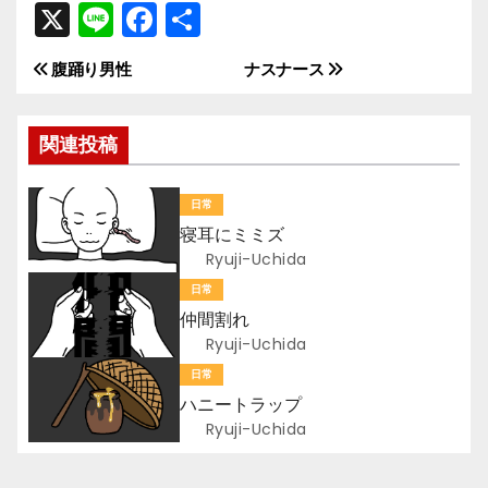
X
Li
F
共
n
a
有
腹踊り男性
ナスナース
投
e
c
e
稿
関連投稿
b
ナ
o
日常
ビ
o
寝耳にミミズ
k
ゲ
Ryuji-Uchida
日常
ー
仲間割れ
Ryuji-Uchida
シ
日常
ョ
ハニートラップ
Ryuji-Uchida
ン