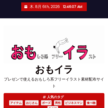
コ
木. 8月 6th, 2026
12:46:07 AM
ン
テ
ン
ツ
へ
ス
キ
ッ
プ
おもイラ
プレゼンで使えるおもしろ系フリーイラスト素材配布サイ
ト
人気のタグ
アイテム
おじさん
ポーズ
男性
ビジネスマン
食べ物