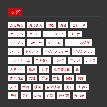
タグ
あるある
おじさん
お盆
お金
ことわざ
アイテム
ゲーム
コスチューム
コロナ
シンプル
スポーツ
ダジャレ
バーチャル背景
パンツ
ビジネス
ビジネスマナー
ビジネスマン
ピクトグラム
フキダシ
ポーズ
マンガ
レトロ
人間関係
健康
地球
地球温暖化
夏
大気汚染
女性
季節
学校
感情
挨拶
文字
昔話
映画
森林破壊
漢字
生き物
男性
美容
表情
選挙
酸性雨
食べ物