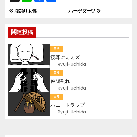
n
a
有
腹踊り女性
ハーゲダーツ
投
e
c
e
稿
関連投稿
b
ナ
o
日常
ビ
o
寝耳にミミズ
k
ゲ
Ryuji-Uchida
日常
ー
仲間割れ
Ryuji-Uchida
シ
日常
ョ
ハニートラップ
Ryuji-Uchida
ン