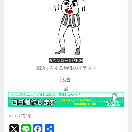
ダウンロード(PNG)
腹踊りをする男性のイラスト
[広告]
シェアする
X
Li
F
共