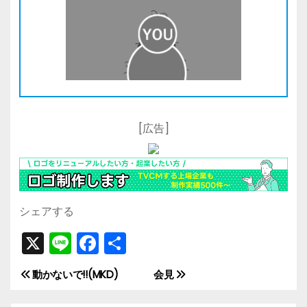
[広告]
シェアする
X
Li
F
共
n
a
有
動かないで!!(MKD)
会見
投
e
c