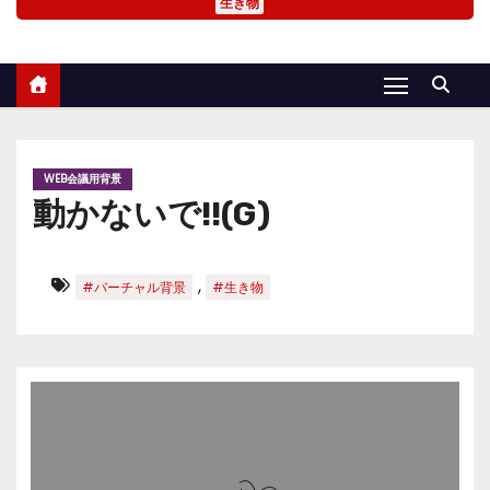
生き物
WEB会議用背景
動かないで!!(G)
,
#バーチャル背景
#生き物