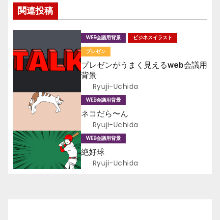
e
稿
関連投稿
b
ナ
o
WEB会議用背景
ビジネスイラスト
ビ
o
プレゼン
k
ゲ
プレゼンがうまく見えるweb会議用
背景
ー
Ryuji-Uchida
WEB会議用背景
シ
ネコだら〜ん
ョ
Ryuji-Uchida
WEB会議用背景
ン
絶好球
Ryuji-Uchida