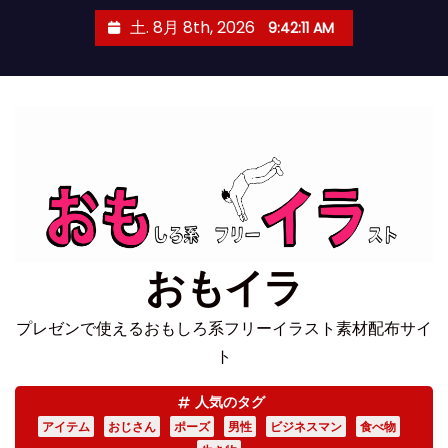
コ
土. 8月 8th, 2026
9:42:11 AM
ン
テ
ン
ツ
へ
ス
キ
ッ
プ
おもイラ
プレゼンで使えるおもしろ系フリーイラスト素材配布サイ
ト
人気のタグ
アイテム
おじさん
ポーズ
男性
ビジネスマン
食べ物