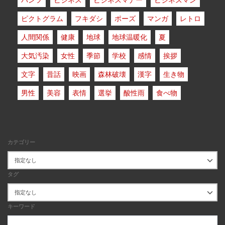
パンツ
ビジネス
ビジネスマナー
ビジネスマン
ピクトグラム
フキダシ
ポーズ
マンガ
レトロ
人間関係
健康
地球
地球温暖化
夏
大気汚染
女性
季節
学校
感情
挨拶
文字
昔話
映画
森林破壊
漢字
生き物
男性
美容
表情
選挙
酸性雨
食べ物
カテゴリー
タグ
キーワード