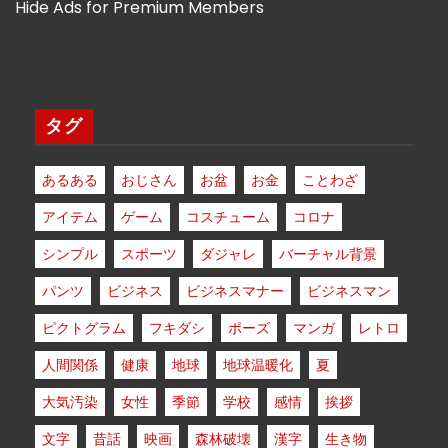
Hide Ads for Premium Members
タグ
あるある
おじさん
お盆
お金
ことわざ
アイテム
ゲーム
コスチューム
コロナ
シンプル
スポーツ
ダジャレ
バーチャル背景
パンツ
ビジネス
ビジネスマナー
ビジネスマン
ピクトグラム
フキダシ
ポーズ
マンガ
レトロ
人間関係
健康
地球
地球温暖化
夏
大気汚染
女性
季節
学校
感情
挨拶
文字
昔話
映画
森林破壊
漢字
生き物