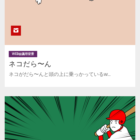
WEB会議用背景
ネコだら〜ん
ネコがだら〜んと頭の上に乗っかっているw…