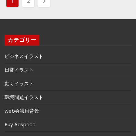
投
1
2
稿
の
ペ
カテゴリー
ー
ビジネスイラスト
ジ
日常イラスト
送
動くイラスト
り
環境問題イラスト
web会議用背景
Buy Adspace