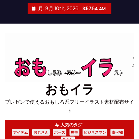
コ
月. 8月 10th, 2026
3:57:55 AM
ン
テ
ン
ツ
へ
ス
キ
ッ
プ
おもイラ
プレゼンで使えるおもしろ系フリーイラスト素材配布サイ
ト
人気のタグ
アイテム
おじさん
ポーズ
男性
ビジネスマン
食べ物