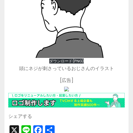
ダウンロード(PNG)
頭にネジが刺さっているおじさんのイラスト
[広告]
シェアする
X
Li
F
共