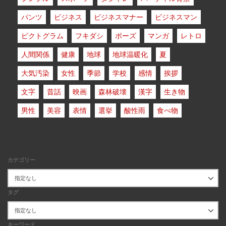
パンツ
ビジネス
ビジネスマナー
ビジネスマン
ピクトグラム
フキダシ
ポーズ
マンガ
レトロ
人間関係
健康
地球
地球温暖化
夏
大気汚染
女性
季節
学校
感情
挨拶
文字
昔話
映画
森林破壊
漢字
生き物
男性
美容
表情
選挙
酸性雨
食べ物
カテゴリー
タグ
キーワード