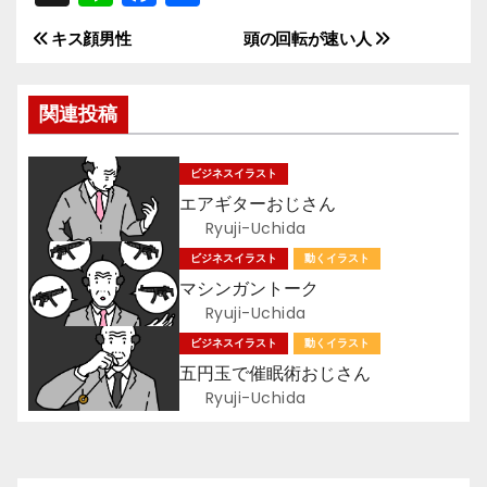
n
a
有
キス顔男性
頭の回転が速い人
投
e
c
e
稿
関連投稿
b
ナ
o
ビジネスイラスト
ビ
o
エアギターおじさん
k
ゲ
Ryuji-Uchida
ビジネスイラスト
動くイラスト
ー
マシンガントーク
Ryuji-Uchida
シ
ビジネスイラスト
動くイラスト
ョ
五円玉で催眠術おじさん
Ryuji-Uchida
ン