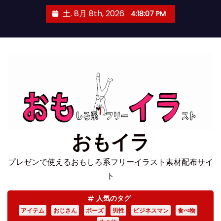
コ
土. 8月 8th, 2026
4:18:08 PM
ン
テ
ン
ツ
へ
ス
キ
ッ
プ
おもイラ
プレゼンで使えるおもしろ系フリーイラスト素材配布サイ
ト
人気のタグ
アイテム
おじさん
ポーズ
男性
ビジネスマン
食べ物