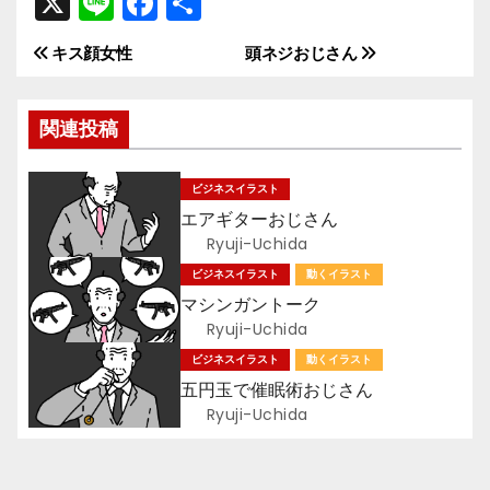
X
Li
F
共
n
a
有
キス顔女性
頭ネジおじさん
投
e
c
e
稿
関連投稿
b
ナ
o
ビジネスイラスト
ビ
o
エアギターおじさん
k
ゲ
Ryuji-Uchida
ビジネスイラスト
動くイラスト
ー
マシンガントーク
Ryuji-Uchida
シ
ビジネスイラスト
動くイラスト
ョ
五円玉で催眠術おじさん
Ryuji-Uchida
ン