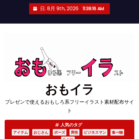
コ
日. 8月 9th, 2026
11:38:17 AM
ン
テ
ン
ツ
へ
ス
キ
ッ
プ
おもイラ
プレゼンで使えるおもしろ系フリーイラスト素材配布サイ
ト
人気のタグ
アイテム
おじさん
ポーズ
男性
ビジネスマン
食べ物