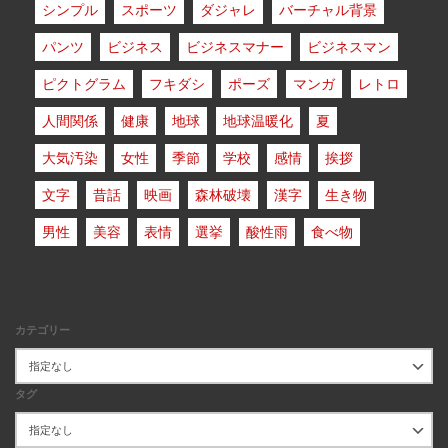
シンプル
スポーツ
ダジャレ
バーチャル背景
パンツ
ビジネス
ビジネスマナー
ビジネスマン
ピクトグラム
フキダシ
ポーズ
マンガ
レトロ
人間関係
健康
地球
地球温暖化
夏
大気汚染
女性
季節
学校
感情
挨拶
文字
昔話
映画
森林破壊
漢字
生き物
男性
美容
表情
選挙
酸性雨
食べ物
カテゴリー
タグ