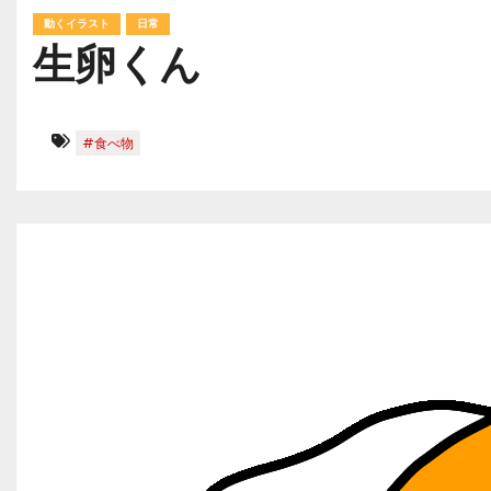
動くイラスト
日常
生卵くん
#食べ物