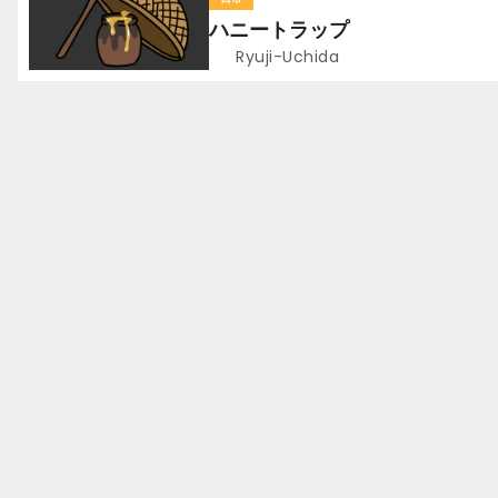
ー
ハニートラップ
シ
Ryuji-Uchida
ョ
ン