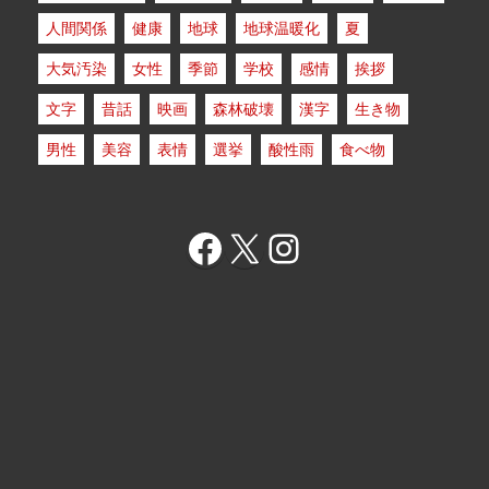
人間関係
健康
地球
地球温暖化
夏
大気汚染
女性
季節
学校
感情
挨拶
文字
昔話
映画
森林破壊
漢字
生き物
男性
美容
表情
選挙
酸性雨
食べ物
Facebook
X
Instagram