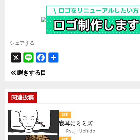
シェアする
X
Li
F
共
n
a
有
瞬きする目
投
e
c
e
稿
b
関連投稿
ナ
o
ビ
o
日常
寝耳にミミズ
k
ゲ
Ryuji-Uchida
日常