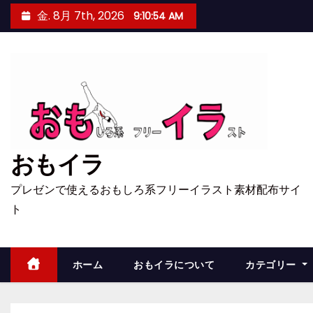
コ
金. 8月 7th, 2026
9:10:55 AM
ン
テ
ン
ツ
へ
ス
キ
おもイラ
ッ
プ
プレゼンで使えるおもしろ系フリーイラスト素材配布サイ
ト
ホーム
おもイラについて
カテゴリー