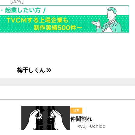
[広告]
梅干しくん
日常
仲間割れ
Ryuji-Uchida