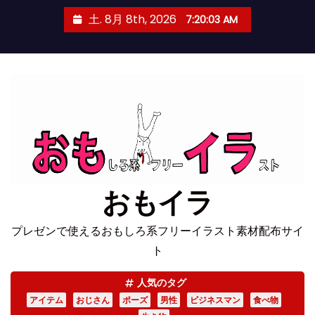
コ
土. 8月 8th, 2026
7:20:03 AM
ン
テ
ン
ツ
へ
ス
キ
ッ
プ
おもイラ
プレゼンで使えるおもしろ系フリーイラスト素材配布サイ
ト
人気のタグ
アイテム
おじさん
ポーズ
男性
ビジネスマン
食べ物