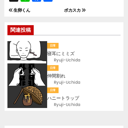
n
a
有
生卵くん
ボカスカ
投
e
c
e
稿
関連投稿
b
ナ
o
日常
ビ
o
寝耳にミミズ
k
ゲ
Ryuji-Uchida
日常
ー
仲間割れ
Ryuji-Uchida
シ
日常
ョ
ハニートラップ
Ryuji-Uchida
ン