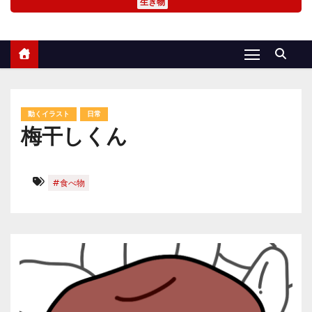
生き物
動くイラスト
日常
梅干しくん
#食べ物