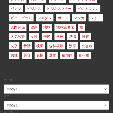
パンツ
ビジネス
ビジネスマナー
ビジネスマン
ピクトグラム
フキダシ
ポーズ
マンガ
レトロ
人間関係
健康
地球
地球温暖化
夏
大気汚染
女性
季節
学校
感情
挨拶
文字
昔話
映画
森林破壊
漢字
生き物
男性
美容
表情
選挙
酸性雨
食べ物
カテゴリー
タグ
キーワード