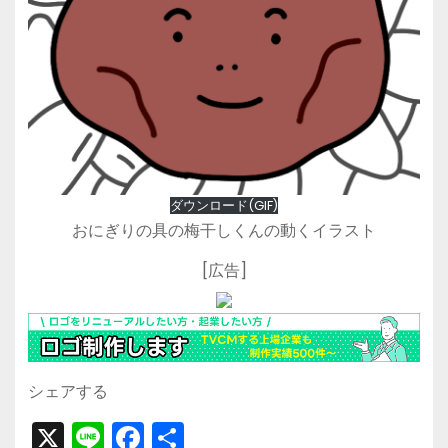
ダウンロード(GIF)
おにぎりの具の梅干しくんの動くイラスト
[広告]
シェアする
X
Li
F
共